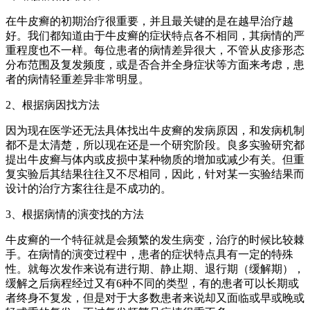
在牛皮癣的初期治疗很重要，并且最关键的是在越早治疗越
好。我们都知道由于牛皮癣的症状特点各不相同，其病情的严
重程度也不一样。每位患者的病情差异很大，不管从皮疹形态
分布范围及复发频度，或是否合并全身症状等方面来考虑，患
者的病情轻重差异非常明显。
2、根据病因找方法
因为现在医学还无法具体找出牛皮癣的发病原因，和发病机制
都不是太清楚，所以现在还是一个研究阶段。良多实验研究都
提出牛皮癣与体内或皮损中某种物质的增加或减少有关。但重
复实验后其结果往往又不尽相同，因此，针对某一实验结果而
设计的治疗方案往往是不成功的。
3、根据病情的演变找的方法
牛皮癣的一个特征就是会频繁的发生病变，治疗的时候比较棘
手。在病情的演变过程中，患者的症状特点具有一定的特殊
性。就每次发作来说有进行期、静止期、退行期（缓解期），
缓解之后病程经过又有6种不同的类型，有的患者可以长期或
者终身不复发，但是对于大多数患者来说却又面临或早或晚或