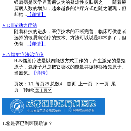
银屑病是医学界普遍认为的疑难性皮肤病之一，随着银
屑病人数的增加，越来越多的治疗方式也随之涌现，但
却始...
【详情】
V-DⅢ光动力疗法
随着科技的进步，医疗技术的不断完善，临床可供患者
选择的银屑病治疗的技术、方法可以说是非常多了，但
仍有...
【详情】
H-N镭射疗法治疗仪
H-N镭射疗法是以四能级方式工作的，产生激光的是氖
原子，氦原子只是把它吸收的能量共振转移给氖原子。
当氦氖...
【详情】
页次：1/1 每页25 总数4 首页 上一页 下一页 尾
页 转到:
1.您是否已到医院确诊？